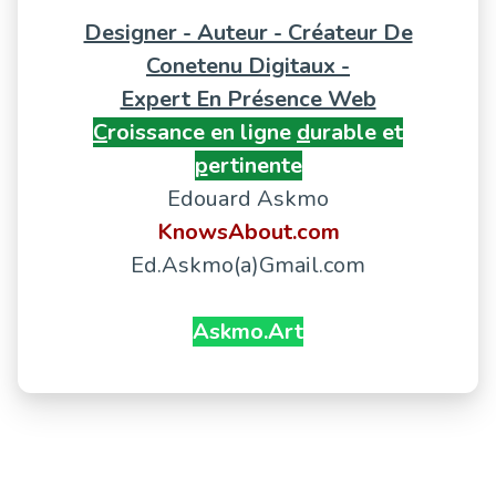
Designer - Auteur - Créateur De
Conetenu Digitaux -
Expert En Présence Web
C
roissance en ligne
d
urable et
p
ertinente
Edouard Askmo
KnowsAbout.com
Ed.Askmo(a)Gmail.com
Askmo.Art